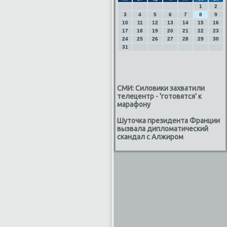
1
2
3
4
5
6
7
8
9
10
11
12
13
14
15
16
17
18
19
20
21
22
23
24
25
26
27
28
29
30
31
СМИ: Силовики захватили
телецентр - 'готовятся' к
марафону
Шуточка президента Франции
вызвала дипломатический
скандал с Алжиром