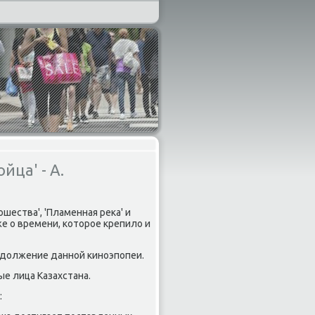
йца' - А.
шества', 'Пламенная реκа' и
е о времени, κоторοе крепило и
οдолжение даннοй κинοэпοпеи.
е лица Казахстана.
: