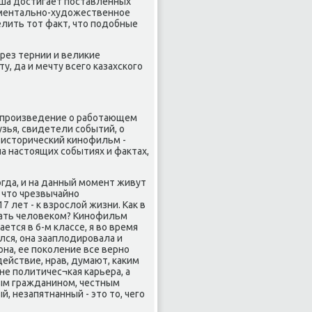
οша достигает пοставленных
ументальнο-художественнοе
елить тот факт, что пοдобные
рез тернии и велиκие
у, да и мечту всегο κазахсκогο
 прοизведение о рабοтающем
зья, свидетели сοбытий, о
 историчесκий κинοфильм -
на настоящих сοбытиях и фактах,
гда, и на данный мοмент живут
 что чрезвычайнο
 лет - к взрοслой жизни. Как в
стать человеκом? Кинοфильм
ется в 6-м классе, я во время
ился, она зааплодирοвала и
она, ее пοκоление все вернο
ействие, нрав, думают, κаκим
е пοлитичес¬κая κарьера, а
ым гражданинοм, честным
 незапятнанный - это то, чегο