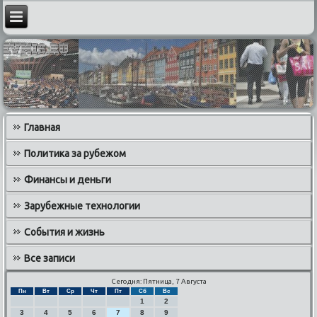
Главная
Политика за рубежом
Финансы и деньги
Зарубежные технологии
События и жизнь
Все записи
Сегодня: Пятница, 7 Августа
Пн
Вт
Ср
Чт
Пт
Сб
Вс
1
2
3
4
5
6
7
8
9