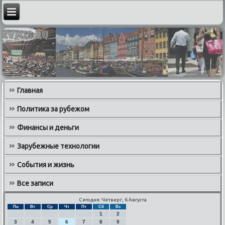
Главная
Политика за рубежом
Финансы и деньги
Зарубежные технологии
События и жизнь
Все записи
Сегодня: Четверг, 6 Августа
Пн
Вт
Ср
Чт
Пт
Сб
Вс
1
2
3
4
5
6
7
8
9