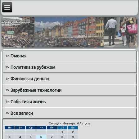
Главная
Политика за рубежом
Финансы и деньги
Зарубежные технологии
События и жизнь
Все записи
Сегодня: Четверг, 6 Августа
Пн
Вт
Ср
Чт
Пт
Сб
Вс
1
2
3
4
5
6
7
8
9