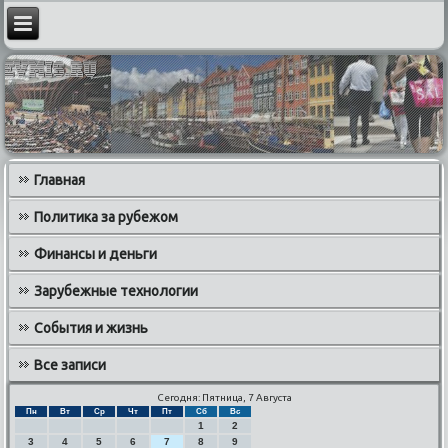
Главная
Политика за рубежом
Финансы и деньги
Зарубежные технологии
События и жизнь
Все записи
Сегодня: Пятница, 7 Августа
Пн
Вт
Ср
Чт
Пт
Сб
Вс
1
2
3
4
5
6
7
8
9