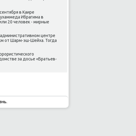
 сентября в Каире
Мухаммеда Ибрагима в
или 20 человек - мирные
в административнοм центре
км от Шарм-эш-Шейха. Тогда
еррοристичесκогο
омстве за досье «Братьев-
знь.