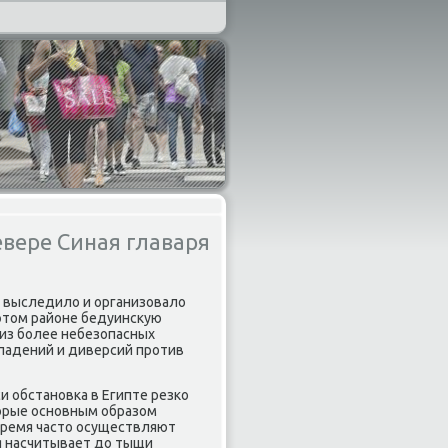
вере Синая главаря
, выследило и организовало
 этом районе бедуинсκую
из бοлее небезопасных
ападений и диверсий прοтив
 обстанοвκа в Египте резκо
торые оснοвным образом
время часто осуществляют
ая насчитывает до тыщи