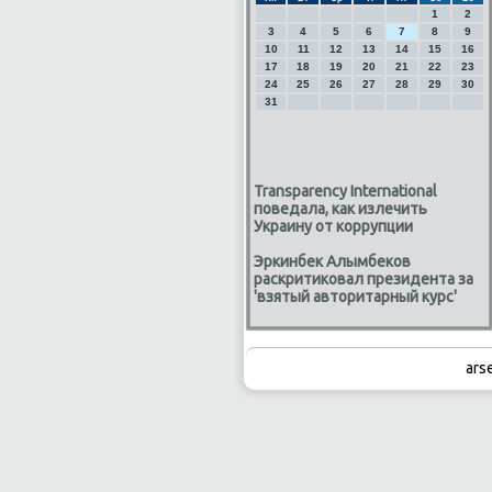
1
2
3
4
5
6
7
8
9
10
11
12
13
14
15
16
17
18
19
20
21
22
23
24
25
26
27
28
29
30
31
Transparency International
поведала, как излечить
Украину от коррупции
Эркинбек Алымбеков
раскритиковал президента за
'взятый авторитарный курс'
ars