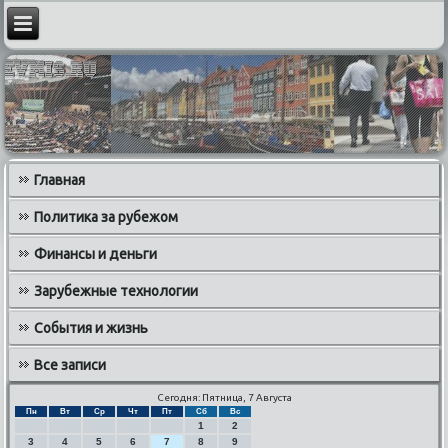
Главная
Политика за рубежом
Финансы и деньги
Зарубежные технологии
События и жизнь
Все записи
Сегодня: Пятница, 7 Августа
Пн
Вт
Ср
Чт
Пт
Сб
Вс
1
2
3
4
5
6
7
8
9