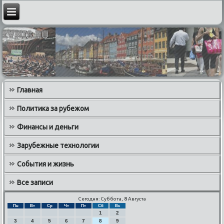
Главная
Политика за рубежом
Финансы и деньги
Зарубежные технологии
События и жизнь
Все записи
Сегодня: Суббота, 8 Августа
Пн
Вт
Ср
Чт
Пт
Сб
Вс
1
2
3
4
5
6
7
8
9