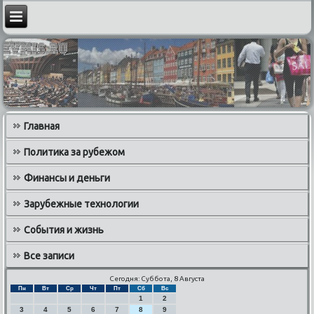
Главная
Политика за рубежом
Финансы и деньги
Зарубежные технологии
События и жизнь
Все записи
Сегодня: Суббота, 8 Августа
Пн
Вт
Ср
Чт
Пт
Сб
Вс
1
2
3
4
5
6
7
8
9