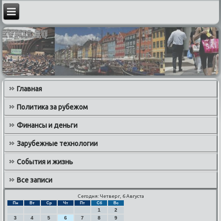
Главная
Политика за рубежом
Финансы и деньги
Зарубежные технологии
События и жизнь
Все записи
Сегодня: Четверг, 6 Августа
Пн
Вт
Ср
Чт
Пт
Сб
Вс
1
2
3
4
5
6
7
8
9