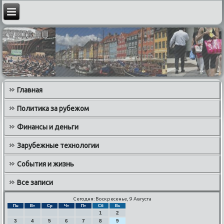
Главная
Политика за рубежом
Финансы и деньги
Зарубежные технологии
События и жизнь
Все записи
Сегодня: Воскресенье, 9 Августа
Пн
Вт
Ср
Чт
Пт
Сб
Вс
1
2
3
4
5
6
7
8
9