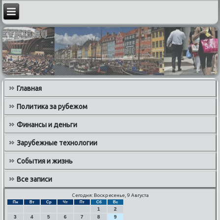
Главная
Политика за рубежом
Финансы и деньги
Зарубежные технологии
События и жизнь
Все записи
Сегодня: Воскресенье, 9 Августа
Пн
Вт
Ср
Чт
Пт
Сб
Вс
1
2
3
4
5
6
7
8
9