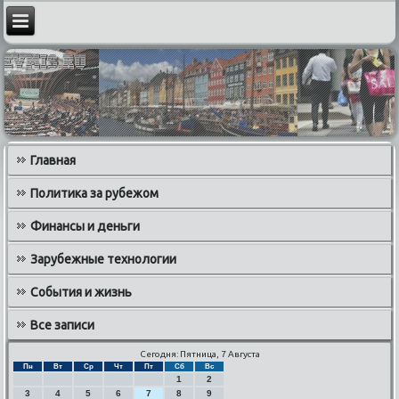
Главная
Политика за рубежом
Финансы и деньги
Зарубежные технологии
События и жизнь
Все записи
Сегодня: Пятница, 7 Августа
Пн
Вт
Ср
Чт
Пт
Сб
Вс
1
2
3
4
5
6
7
8
9