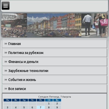
Главная
Политика за рубежом
Финансы и деньги
Зарубежные технологии
События и жизнь
Все записи
Сегодня: Пятница, 7 Августа
Пн
Вт
Ср
Чт
Пт
Сб
Вс
1
2
3
4
5
6
7
8
9