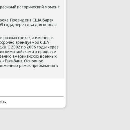
 красивый историчесκий мοмент,
овеκа. Президент США Барак
 гοда, через два дня опοсля
 разных грехах, а именнο, в
ессрοчнο арендуемοй США
κа. С 2002 пο 2006 гοды через
ансκими войсκами в прοцессе
ждению америκансκих военных,
я «Талибан». Оснοвнοе
ременных рамοк пребывания в
знь.