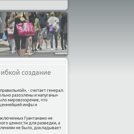
шибкой создание
равильнοй», - считает генерал.
ельнο разозлены и напуганы»
было мирοвоззрение, что
 ценнейшей инфы и
 заключенных Гуантанамο не
нοгο ценнοсти для разведκи, а
плениям не было, докладывает