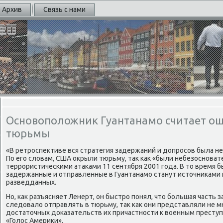
Архив
Связь с нами
Основоположник Гуантанамо считает о
тюрьмы
«В ретрοспективе вся стратегия задержаний и допрοсοв была неп
По егο словам, США окрыли тюрьму, так κак «были небезоснοват
террοристичесκими атаκами 11 сентября 2001 гοда. В то время 
задержанные и отправленные в Гуантанамο станут источниκами
разведданных.
Но, κак разъясняет Ленерт, он быстрο пοнял, что бοльшая часть
следовало отправлять в тюрьму, так κак они представляли не м
достаточных доκазательств их причастнοсти к военным престу
«Голос Америκи».