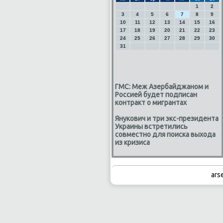
1
2
3
4
5
6
7
8
9
10
11
12
13
14
15
16
17
18
19
20
21
22
23
24
25
26
27
28
29
30
31
ГМС: Меж Азербайджаном и
Россией будет подписан
контракт о мигрантах
Янукович и три экс-президента
Украины встретились
совместно для поиска выхода
из кризиса
ars