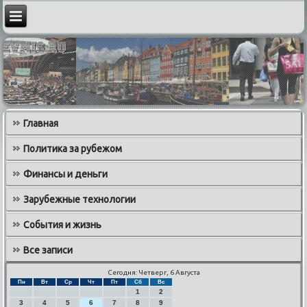
Главная
Политика за рубежом
Финансы и деньги
Зарубежные технологии
События и жизнь
Все записи
Сегодня: Четверг, 6 Августа
Пн
Вт
Ср
Чт
Пт
Сб
Вс
1
2
3
4
5
6
7
8
9