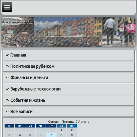
Главная
Политика за рубежом
Финансы и деньги
Зарубежные технологии
События и жизнь
Все записи
Сегодня: Пятница, 7 Августа
Пн
Вт
Ср
Чт
Пт
Сб
Вс
1
2
3
4
5
6
7
8
9