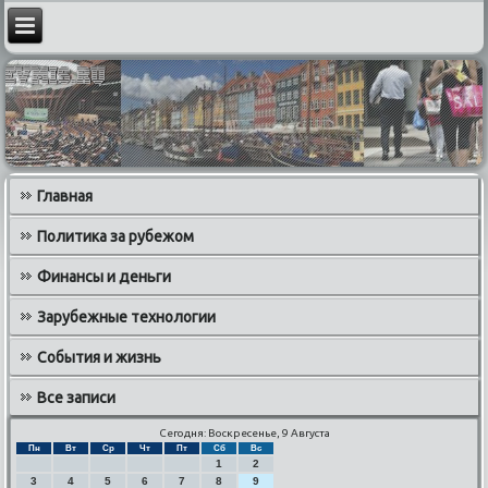
Главная
Политика за рубежом
Финансы и деньги
Зарубежные технологии
События и жизнь
Все записи
Сегодня: Воскресенье, 9 Августа
Пн
Вт
Ср
Чт
Пт
Сб
Вс
1
2
3
4
5
6
7
8
9