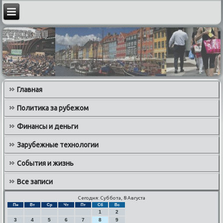
Главная
Политика за рубежом
Финансы и деньги
Зарубежные технологии
События и жизнь
Все записи
Сегодня: Суббота, 8 Августа
Пн
Вт
Ср
Чт
Пт
Сб
Вс
1
2
3
4
5
6
7
8
9