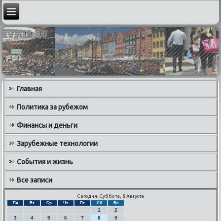
Главная
Политика за рубежом
Финансы и деньги
Зарубежные технологии
События и жизнь
Все записи
Сегодня: Суббота, 8 Августа
Пн
Вт
Ср
Чт
Пт
Сб
Вс
1
2
3
4
5
6
7
8
9