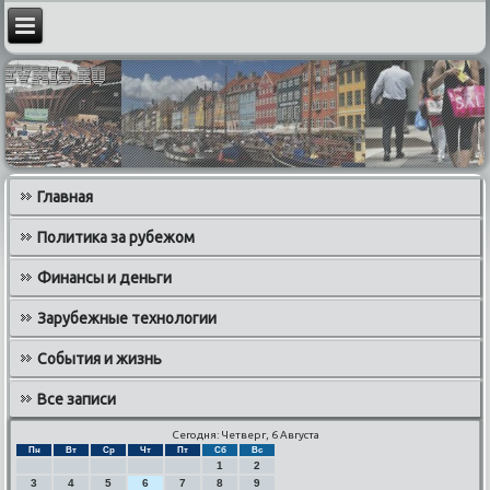
Главная
Политика за рубежом
Финансы и деньги
Зарубежные технологии
События и жизнь
Все записи
Сегодня: Четверг, 6 Августа
Пн
Вт
Ср
Чт
Пт
Сб
Вс
1
2
3
4
5
6
7
8
9