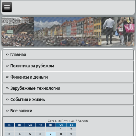
Главная
Политика за рубежом
Финансы и деньги
Зарубежные технологии
События и жизнь
Все записи
Сегодня: Пятница, 7 Августа
Пн
Вт
Ср
Чт
Пт
Сб
Вс
1
2
3
4
5
6
7
8
9