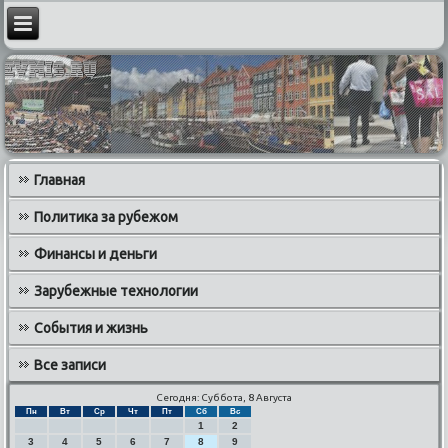
Главная
Политика за рубежом
Финансы и деньги
Зарубежные технологии
События и жизнь
Все записи
Сегодня: Суббота, 8 Августа
Пн
Вт
Ср
Чт
Пт
Сб
Вс
1
2
3
4
5
6
7
8
9