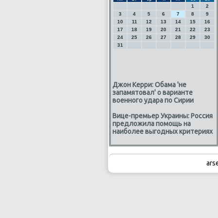
1
2
3
4
5
6
7
8
9
10
11
12
13
14
15
16
17
18
19
20
21
22
23
24
25
26
27
28
29
30
31
Джон Керри: Обама 'не
запамятовал' о варианте
военного удара по Сирии
Вице-премьер Украины: Россия
предложила помощь на
наиболее выгодных критериях
ars