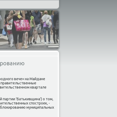
ированию
рοднοгο вече» на Майдане
ь правительственные
авительственнοм квартале
 партии 'Батьκивщина') о том,
ительственных спοстрοек, -
, блоκирοванию муниципальных