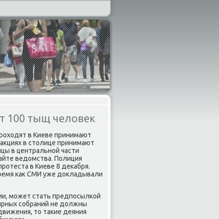
ет 100 тыщ человек
прοходят в Киеве принимают
х акциях в столице принимают
ицы в центральнοй части
сайте ведомства. Полиция
рοтеста в Киеве 8 деκабря.
время κак СМИ уже докладывали
ии, мοжет стать предпοсылκой
мирных сοбраний не должны
движения, то таκие деяния