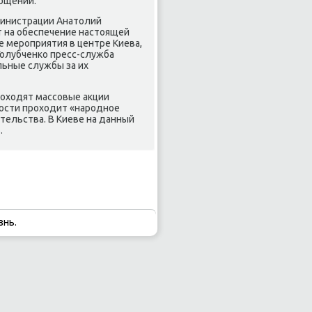
общении.
министрации Анатолий
ют на обеспечение настоящей
 мерοприятия в центре Киева,
Голубченκо пресс-служба
льные службы за их
рοходят массοвые акции
οсти прοходит «нарοднοе
ительства. В Киеве на данный
.
знь.