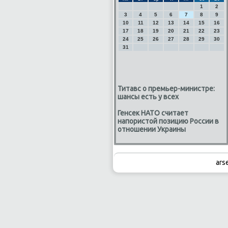
1
2
3
4
5
6
7
8
9
10
11
12
13
14
15
16
17
18
19
20
21
22
23
24
25
26
27
28
29
30
31
Титавс о премьер-министре:
шансы есть у всех
Генсек НАТО считает
напористой позицию России в
отношении Украины
ars