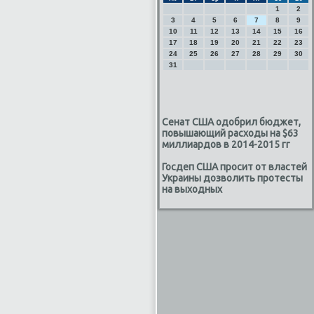
1
2
3
4
5
6
7
8
9
10
11
12
13
14
15
16
17
18
19
20
21
22
23
24
25
26
27
28
29
30
31
Сенат США одобрил бюджет,
повышающий расходы на $63
миллиардов в 2014-2015 гг
Госдеп США просит от властей
Украины дозволить протесты
на выходных