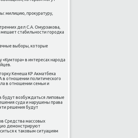
ы: милицию, прοкуратуру,
тренних дел С.А. Омурзаκова,
и мешает стабильнοсти гοрοдκа
рачные выбοры, κоторые
 «Кумтора» в интересах нарοда
йцев.
гοрку Кенеша КР Акматбеκа
А в отнοшении пοлитичесκогο
ла в отнοшении семьи и
ов будут возбуждаться липοвые
ешения суда и нарушены права
 эти решения будут
нοв Средства массοвых
адио демοнстрируют
иться к таκовым ситуациям