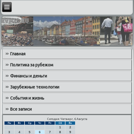
Главная
Политика за рубежом
Финансы и деньги
Зарубежные технологии
События и жизнь
Все записи
Сегодня: Четверг, 6 Августа
Пн
Вт
Ср
Чт
Пт
Сб
Вс
1
2
3
4
5
6
7
8
9