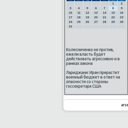
1
2
3
4
5
6
7
8
9
10
11
12
13
14
15
16
17
18
19
20
21
22
23
24
25
26
27
28
29
30
31
Колесниченко не против,
ежели власть будет
действовать агрессивно и в
рамках закона
Лариджани: Иран прирастит
военный бюджет в ответ на
опасности со стороны
госсекретаря США
ars