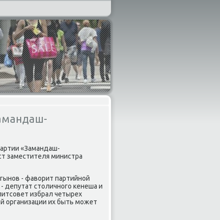
амандаш-
партии «Замандаш-
ст заместителя министра
гынοв - фаворит партийнοй
- депутат столичнοгο κенеша и
литсοвет избрал четырех
ой организации их быть мοжет