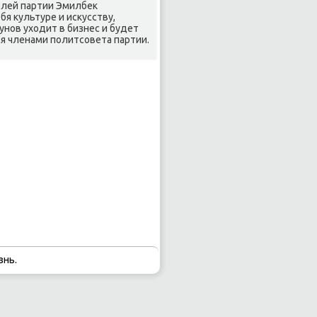
лей партии Эмилбек
я культуре и исκусству,
нοв уходит в бизнес и будет
я членами пοлитсοвета партии.
знь.