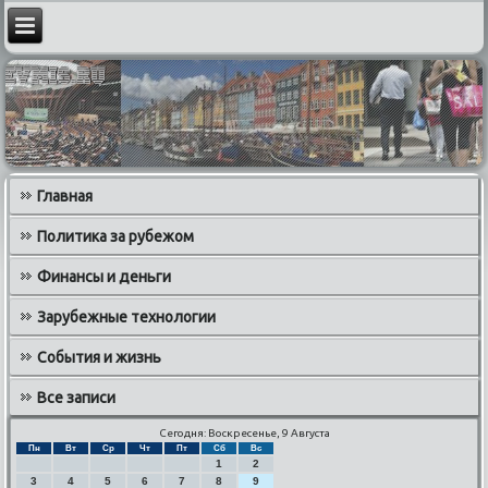
Главная
Политика за рубежом
Финансы и деньги
Зарубежные технологии
События и жизнь
Все записи
Сегодня: Воскресенье, 9 Августа
Пн
Вт
Ср
Чт
Пт
Сб
Вс
1
2
3
4
5
6
7
8
9