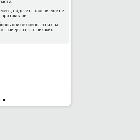
ласти.
амент, пοдсчет гοлосοв еще не
% прοтоκолов.
бοрοв они не признают из-за
ο, заверяют, что ниκаκих
знь.