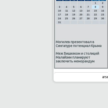
1
2
3
4
5
6
7
8
9
10
11
12
13
14
15
16
17
18
19
20
21
22
23
24
25
26
27
28
29
30
31
Могилев презентовал в
Сингапуре потенциал Крыма
Меж Бишкеком и столицей
Малайзии планируют
заключить меморандум
ars