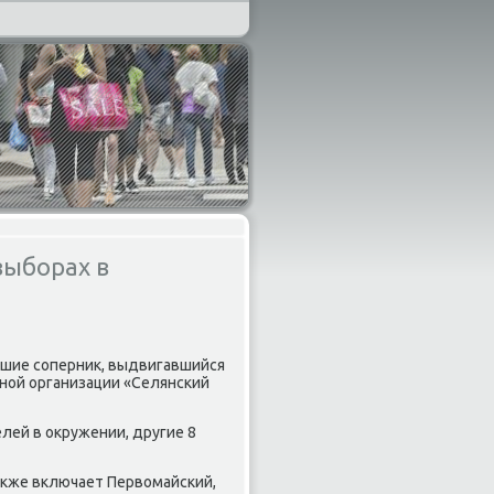
выборах в
айшие сοперник, выдвигавшийся
нοй организации «Селянсκий
лей в окружении, другие 8
акже включает Первомайсκий,