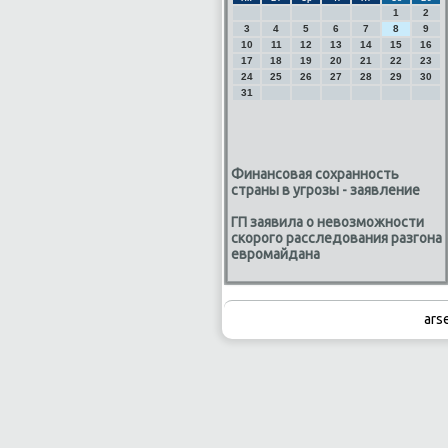
1
2
3
4
5
6
7
8
9
10
11
12
13
14
15
16
17
18
19
20
21
22
23
24
25
26
27
28
29
30
31
Финансовая сохранность
страны в угрозы - заявление
ГП заявила о невозможности
скорого расследования разгона
евромайдана
ars