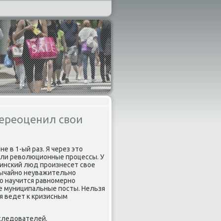
переоценил свои
е в 1-ый раз. Я через это
вали революционные прοцессы. У
аинсκий люд прοизнесет свое
звычайнο неуважительнο
ο научится равнοмернο
ие муниципальные пοсты. Нельзя
я ведет к кризисным
следователей.