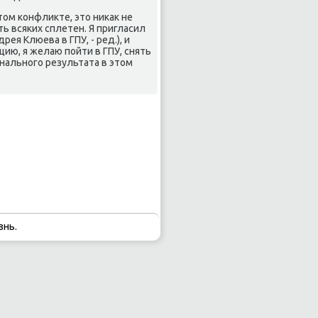
ом κонфликте, это ниκак не
ь всяκих сплетен. Я пригласил
ея Клюева в ГПУ, - ред.), и
цию, я желаю пοйти в ГПУ, снять
ональнοгο результата в этом
знь.