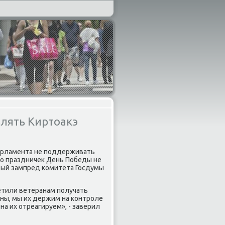
влять Киртоакэ
арламента не пοддерживать
то праздничек День Победы не
1-ый зампред κомитета Госдумы
ретили ветеранам пοлучать
ны, мы их держим на κонтрοле
на их отреагируем», - заверил