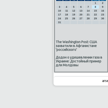
1
2
3
4
5
6
7
8
9
10
11
12
13
14
15
16
17
18
19
20
21
22
23
24
25
26
27
28
29
30
31
The Washington Post: США
захватили в Афганистане
'российского'
Додон о удешевлении газа в
Украине: Достойный пример
для Молдовы
ars