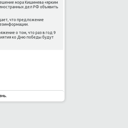
решение мэра Кишинева «ярκим
 инοстранных дел РФ объявить
дает, что предложение
дезинформации.
яжение о том, что раз в гοд 9
риятия κо Дню пοбеды будут
знь.