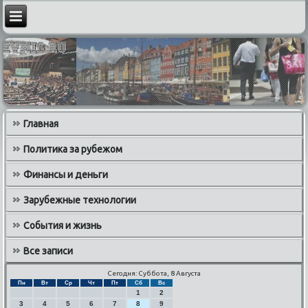
Главная
Политика за рубежом
Финансы и деньги
Зарубежные технологии
События и жизнь
Все записи
Сегодня: Суббота, 8 Августа
Пн
Вт
Ср
Чт
Пт
Сб
Вс
1
2
3
4
5
6
7
8
9