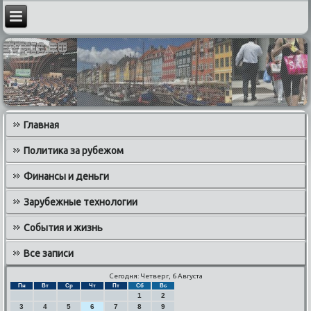
Главная
Политика за рубежом
Финансы и деньги
Зарубежные технологии
События и жизнь
Все записи
Сегодня: Четверг, 6 Августа
Пн
Вт
Ср
Чт
Пт
Сб
Вс
1
2
3
4
5
6
7
8
9