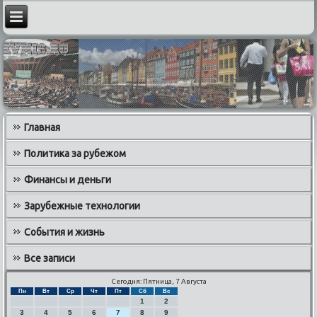
Главная
Политика за рубежом
Финансы и деньги
Зарубежные технологии
События и жизнь
Все записи
Сегодня: Пятница, 7 Августа
Пн
Вт
Ср
Чт
Пт
Сб
Вс
1
2
3
4
5
6
7
8
9