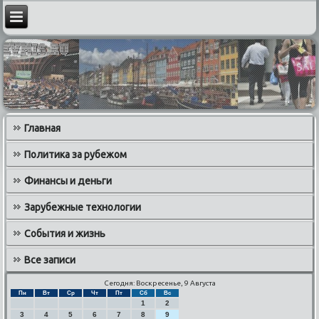
Главная
Политика за рубежом
Финансы и деньги
Зарубежные технологии
События и жизнь
Все записи
Сегодня: Воскресенье, 9 Августа
Пн
Вт
Ср
Чт
Пт
Сб
Вс
1
2
3
4
5
6
7
8
9