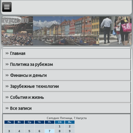
Главная
Политика за рубежом
Финансы и деньги
Зарубежные технологии
События и жизнь
Все записи
Сегодня: Пятница, 7 Августа
Пн
Вт
Ср
Чт
Пт
Сб
Вс
1
2
3
4
5
6
7
8
9