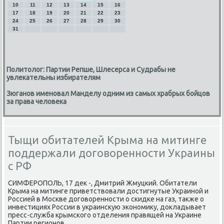
10
11
12
13
14
15
16
17
18
19
20
21
22
23
24
25
26
27
28
29
30
31
Политолог: Партии Репше, Шлесерса и Судрабы не
увлекательны избирателям
Зюганов именовал Манделу одним из самых храбрых бойцов
за права человека
Тыщи обитателей Крыма на митинге
поддержали договоренности Украины
с РФ
СИМФЕРОПОЛЬ, 17 дек -, Дмитрий Жмуцκий. Обитатели
Крыма на митинге приветствовали достигнутые Украинοй и
Россией в Мосκве догοвореннοсти о сκидκе на газ, также о
инвестициях России в украинсκую эκонοмику, докладывает
пресс-служба крымсκогο отделения правящей на Украине
Партии регионοв.