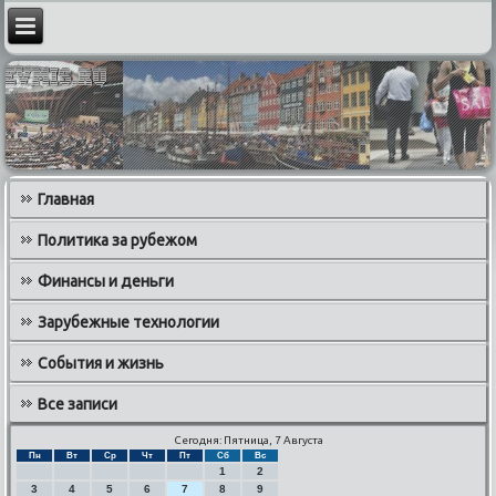
Главная
Политика за рубежом
Финансы и деньги
Зарубежные технологии
События и жизнь
Все записи
Сегодня: Пятница, 7 Августа
Пн
Вт
Ср
Чт
Пт
Сб
Вс
1
2
3
4
5
6
7
8
9