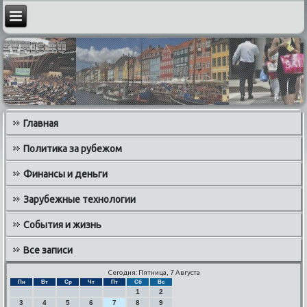
Главная
Политика за рубежом
Финансы и деньги
Зарубежные технологии
События и жизнь
Все записи
Сегодня: Пятница, 7 Августа
Пн
Вт
Ср
Чт
Пт
Сб
Вс
1
2
3
4
5
6
7
8
9