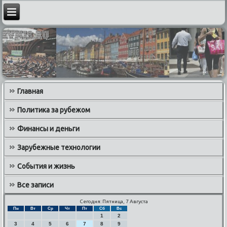
Главная
Политика за рубежом
Финансы и деньги
Зарубежные технологии
События и жизнь
Все записи
Сегодня: Пятница, 7 Августа
Пн
Вт
Ср
Чт
Пт
Сб
Вс
1
2
3
4
5
6
7
8
9