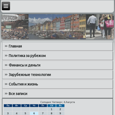
Главная
Политика за рубежом
Финансы и деньги
Зарубежные технологии
События и жизнь
Все записи
Сегодня: Четверг, 6 Августа
Пн
Вт
Ср
Чт
Пт
Сб
Вс
1
2
3
4
5
6
7
8
9