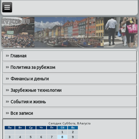
Главная
Политика за рубежом
Финансы и деньги
Зарубежные технологии
События и жизнь
Все записи
Сегодня: Суббота, 8 Августа
Пн
Вт
Ср
Чт
Пт
Сб
Вс
1
2
3
4
5
6
7
8
9