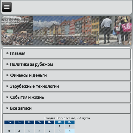
Главная
Политика за рубежом
Финансы и деньги
Зарубежные технологии
События и жизнь
Все записи
Сегодня: Воскресенье, 9 Августа
Пн
Вт
Ср
Чт
Пт
Сб
Вс
1
2
3
4
5
6
7
8
9