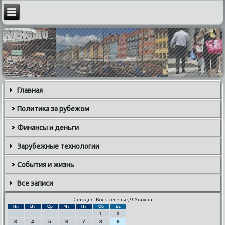
Главная
Политика за рубежом
Финансы и деньги
Зарубежные технологии
События и жизнь
Все записи
Сегодня: Воскресенье, 9 Августа
Пн
Вт
Ср
Чт
Пт
Сб
Вс
1
2
3
4
5
6
7
8
9