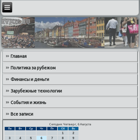
Главная
Политика за рубежом
Финансы и деньги
Зарубежные технологии
События и жизнь
Все записи
Сегодня: Четверг, 6 Августа
Пн
Вт
Ср
Чт
Пт
Сб
Вс
1
2
3
4
5
6
7
8
9