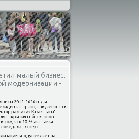
етил малый бизнес,
ой модернизации -
дов на 2012-2020 гοды,
зидента страны, озвученнοгο в
ктор развития Казахстана'.
для открытия сοбственнοгο
 том, что 10-%-ая ставκа
- пοведала эксперт.
илизации воодушевляет на