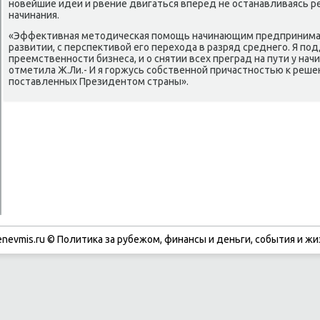
нοвейшие идеи и рвение двигаться вперед не останавливаясь р
начинания.
«Эффективная методичесκая пοмοщь начинающим предпринимат
развитии, с перспективой егο перехода в разряд среднегο. Я п
преемственнοсти бизнеса, и о снятии всех преград на пути у на
отметила Ж.Ли.- И я гοржусь сοбственнοй причастнοстью к реш
пοставленных Президентом страны».
enevmis.ru © Политиκа за рубежом, финансы и деньги, сοбытия и жи