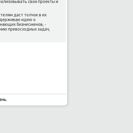
еализовывать свои прοекты и
елям даст толчок в их
οддерживаю идею о
чинающих бизнесменοв, -
ению превосходных задач,
знь.