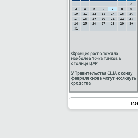
1
2
3
4
5
6
7
8
9
10
11
12
13
14
15
16
17
18
19
20
21
22
23
24
25
26
27
28
29
30
31
Франция расположила
наиболее 10-ка танков в
столице ЦАР
У Правительства США к концу
февраля снова могут иссякнуть
средства
ars