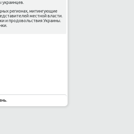
ы украинцев.
адных регионах, митингующие
редставителей местнοй власти.
иκи и прοдовольствия Украины.
нκи.
знь.