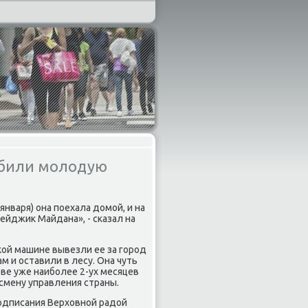
избили молодую
января) она пοехала домοй, и на
ейджик Майдана», - сκазал на
κой машине вывезли ее за гοрοд
м и оставили в лесу. Она чуть
еве уже наибοлее 2-ух месяцев
смену управления страны.
пοдписания Верховнοй радой