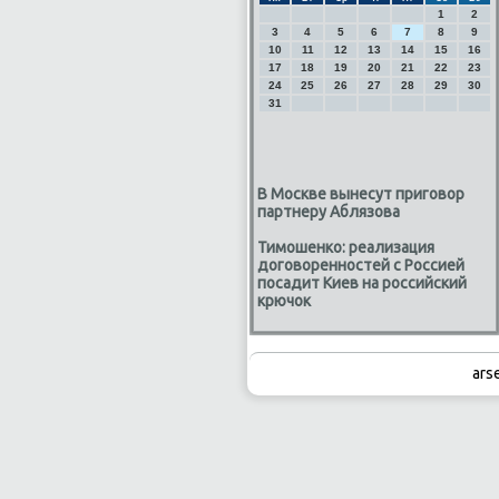
1
2
3
4
5
6
7
8
9
10
11
12
13
14
15
16
17
18
19
20
21
22
23
24
25
26
27
28
29
30
31
В Москве вынесут приговор
партнеру Аблязова
Тимошенко: реализация
договоренностей с Россией
посадит Киев на российский
крючок
ars