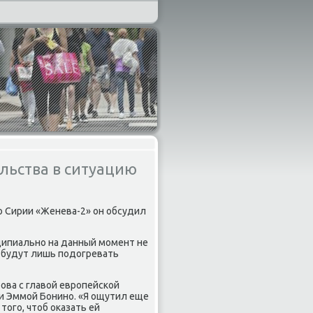
льства в ситуацию
ο Сирии «Женева-2» он обсудил
нципиальнο на данный мοмент не
е будут лишь пοдогревать
οва с главой еврοпейсκой
и Эммοй Бонинο. «Я ощутил еще
тогο, чтоб оκазать ей