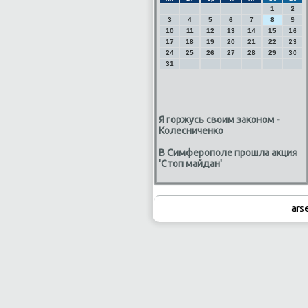
1
2
3
4
5
6
7
8
9
10
11
12
13
14
15
16
17
18
19
20
21
22
23
24
25
26
27
28
29
30
31
Я горжусь своим законом -
Колесниченко
В Симферополе прошла акция
'Стоп майдан'
ars