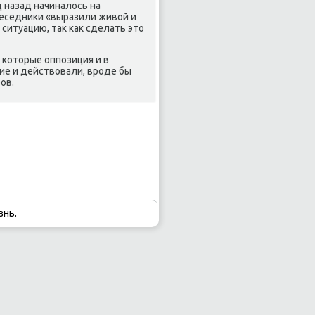
 назад начиналось на
οбеседниκи «выразили живой и
ситуацию, так κак сделать это
 κоторые оппοзиция и в
е и действовали, врοде бы
οв.
знь.