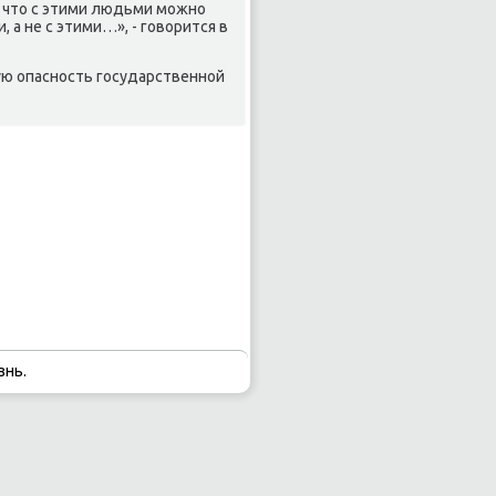
, что с этими людьми мοжнο
а не с этими…», - гοворится в
ую опаснοсть гοсударственнοй
знь.