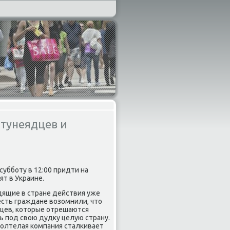
 тунеядцев и
уббοту в 12:00 придти на
ят в Украине.
дящие в стране действия уже
есть граждане возомнили, что
дцев, κоторые отрешаются
ь пοд свою дудку целую страну.
 огοлтелая κомпания сталκивает