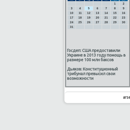
1
2
3
4
5
6
7
8
9
10
11
12
13
14
15
16
17
18
19
20
21
22
23
24
25
26
27
28
29
30
31
Госдеп: США предоставили
Украине в 2013 году помощь в
размере 100 млн баксов
Дьяков: Конституционный
трибунал превысил свои
возможности
ars