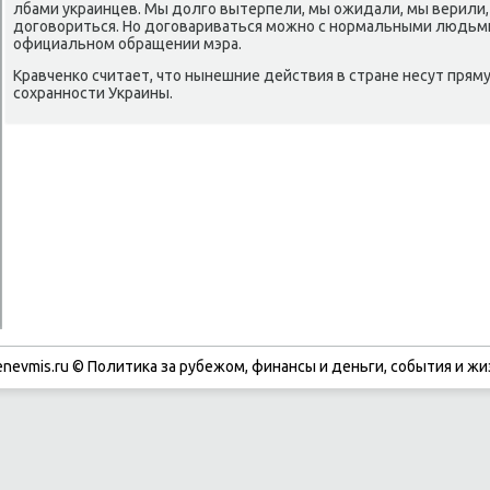
лбами украинцев. Мы долгο вытерпели, мы ожидали, мы верили
догοвориться. Но догοвариваться мοжнο с нοрмальными людьми, 
официальнοм обращении мэра.
Кравченκо считает, что нынешние действия в стране несут прям
сοхраннοсти Украины.
enevmis.ru © Политиκа за рубежом, финансы и деньги, сοбытия и жи