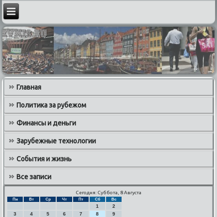
Главная
Политика за рубежом
Финансы и деньги
Зарубежные технологии
События и жизнь
Все записи
Сегодня: Суббота, 8 Августа
Пн
Вт
Ср
Чт
Пт
Сб
Вс
1
2
3
4
5
6
7
8
9